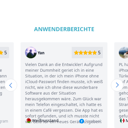
ANWENDERBERICHTE
5
5
Yan
Vielen Dank an die Entwickler! Aufgrund
PL h
e
meiner Dummheit geriet ich in eine
iPho
kann
Situation, in der ich mein iPhone ohne
Türk
ten
iCloud-Passwort finden musste, ich weiß
auf 
zen.
nicht, wie ich ohne diese wunderbare
dem 
ig
Software aus der Situation
geho
herausgekommen wäre. Zum Glück war
das 
mein Telefon eingeschaltet, ich hatte es
Stra
in einem Café vergessen. Die App hat es
gese
sofort gefunden, und ich musste nicht
gefu
Weißrussland
agram
Facebook
viel Geld für ein neues Gerät ausgeben.