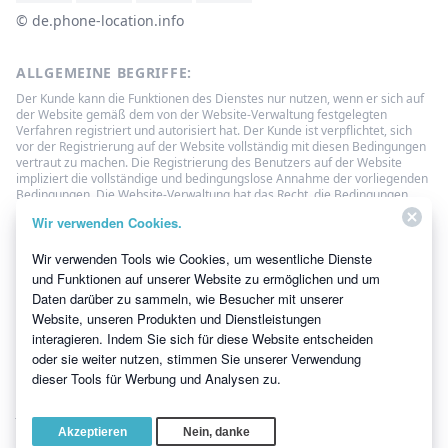
© ‌de.phone-location.info
ALLGEMEINE BEGRIFFE:
Der Kunde kann die Funktionen des Dienstes nur nutzen, wenn er sich auf
der Website gemäß dem von der Website-Verwaltung festgelegten
Verfahren registriert und autorisiert hat. Der Kunde ist verpflichtet, sich
vor der Registrierung auf der Website vollständig mit diesen Bedingungen
vertraut zu machen. Die Registrierung des Benutzers auf der Website
impliziert die vollständige und bedingungslose Annahme der vorliegenden
Bedingungen. Die Website-Verwaltung hat das Recht, die Bedingungen
dieser Vereinbarung jederzeit einseitig zu ändern. Solche Änderungen
Wir verwenden Cookies.
treten 3 (drei) Tage nach der Veröffentlichung der neuen Version der
Vereinbarung auf der Website in Kraft. Wenn der Nutzer mit den
Wir verwenden Tools wie Cookies, um wesentliche Dienste
vorgenommenen Änderungen nicht einverstanden ist, muss er auf den
Zugang zur Website verzichten und die Nutzung der auf der Website
und Funktionen auf unserer Website zu ermöglichen und um
bereitgestellten Informationen und erbrachten Dienstleistungen
Daten darüber zu sammeln, wie Besucher mit unserer
einstellen.
Website, unseren Produkten und Dienstleistungen
Telefon-Standort-Tracker
Mein iPhone finden
interagieren. Indem Sie sich für diese Website entscheiden
oder sie weiter nutzen, stimmen Sie unserer Verwendung
dieser Tools für Werbung und Analysen zu.
Copyright ©2026 All Rights Reserved.
Alle Marken sind Eigentum ihrer
jeweiligen Inhaber.
Akzeptieren
Nein, danke
Bitcoin
Bitcoin Cash
Ethereum
Tether
Monero
Ripple